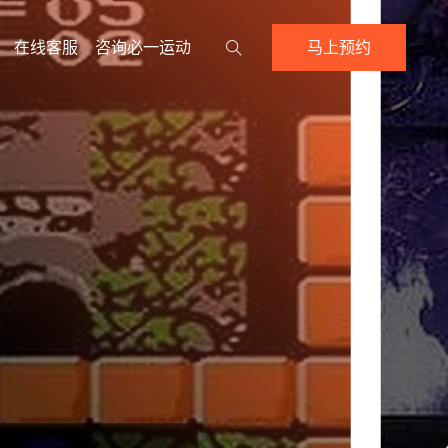
在线客服
咨询必一运动
马上预约