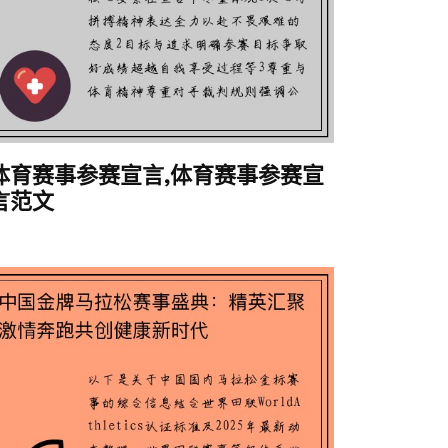
体育赛事参赛宣言,体育赛事参赛宣
言范文