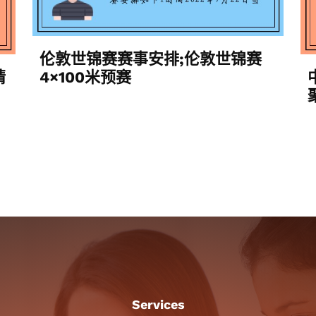
伦敦世锦赛赛事安排;伦敦世锦赛
精
4×100米预赛
Services