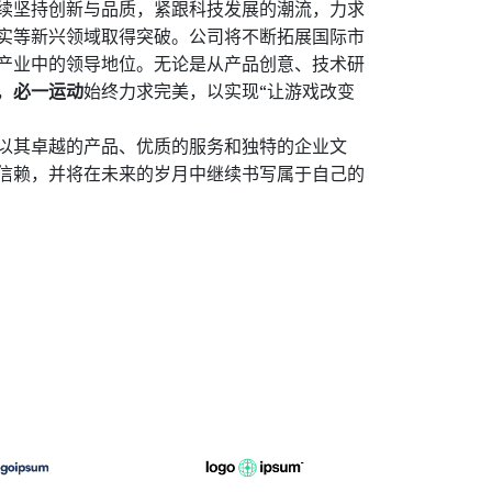
续坚持创新与品质，紧跟科技发展的潮流，力求
实等新兴领域取得突破。公司将不断拓展国际市
产业中的领导地位。无论是从产品创意、技术研
，
必一运动
始终力求完美，以实现“让游戏改变
以其卓越的产品、优质的服务和独特的企业文
信赖，并将在未来的岁月中继续书写属于自己的