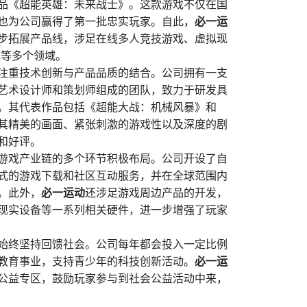
品《超能英雄：未来战士》。这款游戏不仅在国
也为公司赢得了第一批忠实玩家。自此，
必一运
步拓展产品线，涉足在线多人竞技游戏、虚拟现
戏等多个领域。
注重技术创新与产品品质的结合。公司拥有一支
艺术设计师和策划师组成的团队，致力于研发具
。其代表作品包括《超能大战：机械风暴》和
其精美的画面、紧张刺激的游戏性以及深度的剧
和好评。
游戏产业链的多个环节积极布局。公司开设了自
式的游戏下载和社区互动服务，并在全球范围内
。此外，
必一运动
还涉足游戏周边产品的开发，
现实设备等一系列相关硬件，进一步增强了玩家
始终坚持回馈社会。公司每年都会投入一定比例
教育事业，支持青少年的科技创新活动。
必一运
公益专区，鼓励玩家参与到社会公益活动中来，